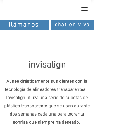
southern
dental
del sur dental
llámanos
chat en vivo
invisalign
Alinee drásticamente sus dientes con la
tecnología de alineadores transparentes.
Invisalign utiliza una serie de cubetas de
plástico transparente que se usan durante
dos semanas cada una para lograr la
sonrisa que siempre ha deseado.